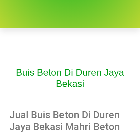
Buis Beton Di Duren Jaya
Bekasi
Jual Buis Beton Di Duren
Jaya Bekasi Mahri Beton