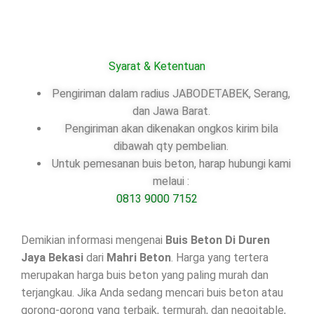
Syarat & Ketentuan
Pengiriman dalam radius JABODETABEK, Serang,
dan Jawa Barat.
Pengiriman akan dikenakan ongkos kirim bila
dibawah qty pembelian.
Untuk pemesanan buis beton, harap hubungi kami
melaui :
0813 9000 7152
Demikian informasi mengenai
Buis Beton Di Duren
Jaya Bekasi
dari
Mahri Beton
. Harga yang tertera
merupakan harga buis beton yang paling murah dan
terjangkau. Jika Anda sedang mencari buis beton atau
gorong-gorong yang terbaik, termurah, dan negoitable,