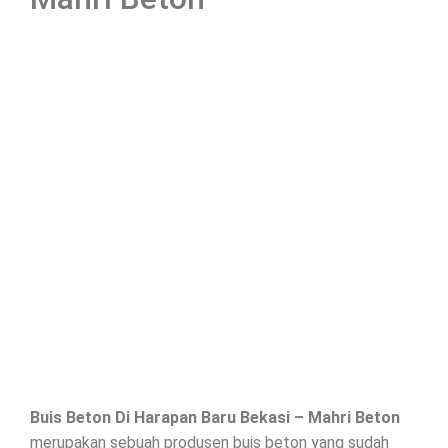
Buis Beton Di Harapan Baru Bekasi – Mahri Beton
merupakan sebuah produsen buis beton yang sudah