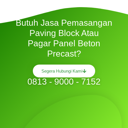
Butuh Jasa Pemasangan
Paving Block Atau
Pagar Panel Beton
Precast?
Segera Hubungi Kami
0813 - 9000 - 7152