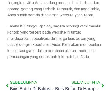
terjangkau. Jika Anda sedang mencari buis beton atau
gorong-gorong yang terbaik, termurah, dan negoitable,
Anda sudah berada di halaman website yang tepat.
Karena itu, tunggu apalagi, segera hubungi kami melalui
kontak yang tertera pada website ini untuk
mendapatkan spesifikasi dan harga buis beton yang
sesuai dengan kebutuhan Anda. Kami akan memberikan
konsultasi gratis dalam pemilihan ukuran, model dan
pemasangan yang cocok untuk kebutuhan Anda.
SEBELUMNYA
SELANJUTNYA
Buis Beton Di Bekasi Utara
Buis Beton Di Harapan Jaya Bekasi