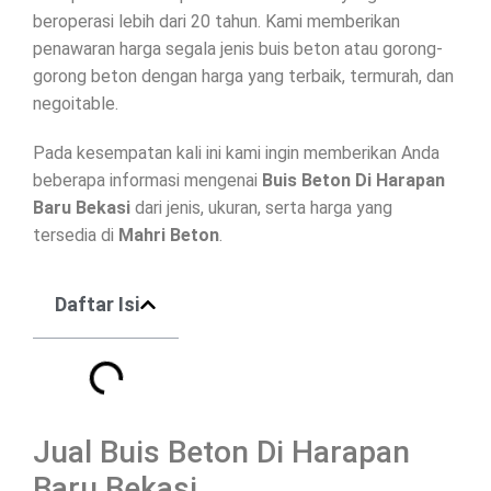
beroperasi lebih dari 20 tahun. Kami memberikan
penawaran harga segala jenis buis beton atau gorong-
gorong beton dengan harga yang terbaik, termurah, dan
negoitable.
Pada kesempatan kali ini kami ingin memberikan Anda
beberapa informasi mengenai
Buis Beton Di Harapan
Baru Bekasi
dari jenis, ukuran, serta harga yang
tersedia di
Mahri Beton
.
Daftar Isi
Jual Buis Beton Di Harapan
Baru Bekasi