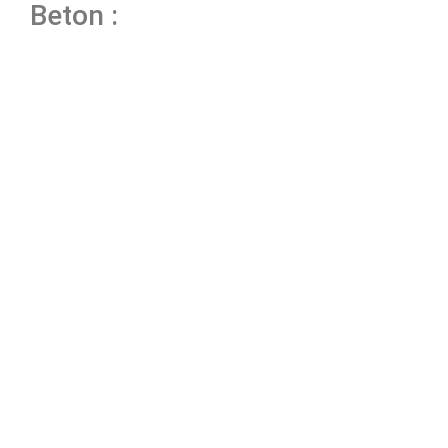
Beton :