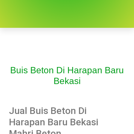
Buis Beton Di Harapan Baru
Bekasi
Jual Buis Beton Di
Harapan Baru Bekasi
Mahri Beton