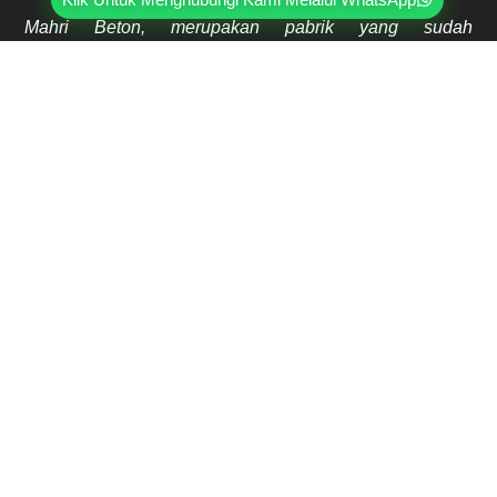
Mahri Beton, merupakan pabrik yang sudah
berpengalaman lebih dari 20 tahun di bidang paving
block, pagar panel beton precast, buis beton, kanstin,
loster, u-ditch, dan lain sebagainya. Sudah dipercayai
oleh lebih dari ribuan pelanggan hingga saat ini.
Jl. Ring Road Kembangan Selatan No.2
Kembangan, Jakarta Barat 11610
(021) 5835-0470
(021) 5835-0471
0813-9000-7152
07:30 - 17:00
Copyright © 2026 Mahri Beton. All Rights Reserved.