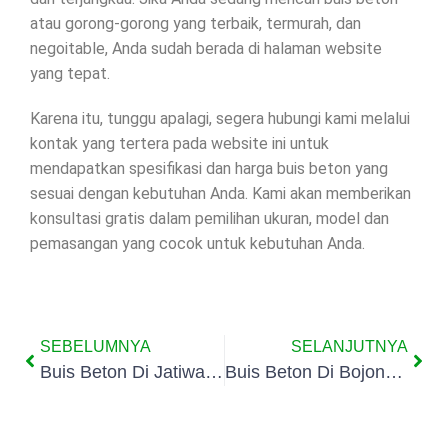
atau gorong-gorong yang terbaik, termurah, dan
negoitable, Anda sudah berada di halaman website
yang tepat.
Karena itu, tunggu apalagi, segera hubungi kami melalui
kontak yang tertera pada website ini untuk
mendapatkan spesifikasi dan harga buis beton yang
sesuai dengan kebutuhan Anda. Kami akan memberikan
konsultasi gratis dalam pemilihan ukuran, model dan
pemasangan yang cocok untuk kebutuhan Anda.
SEBELUMNYA
SELANJUTNYA
Buis Beton Di Jatiwarna Bekasi
Buis Beton Di Bojong Menteng Bekasi