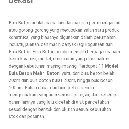
Bekasi
Buis Beton adalah nama lain dari saluran pembuangan air
atau gorong-gorong yang merupakan salah satu produk
konstruksi yang biasanya digunakan dalam perumahan,
industri, jalanan, dan masih banyak lagi kegunaan dari
Buis Beton. Buis Beton sendiri memiliki berbagai macam
bentuk variasi, model, dan ukuran yang disesuaikan
dengan kebutuhan masing-masing. Terdapat 11
Model
Buis Beton Mahri Beton
, yaitu dari buis beton belah
20cm dan buis beton bulat 20cm, hingga buis beton
100cm. Bahan dasar dari buis beton sendiri
menggunakan campuran semen, pasir, air, dan beberapa
bahan lainnya yang lalu dicetak di alat pencetakan
sesuai dengan bentuk dan ukuran sesuai kebutuhan
stok dan pesanan.