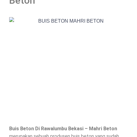
Beton
Buis Beton Di Rawalumbu Bekasi – Mahri Beton
merupakan sebuah produsen buis beton yang sudah