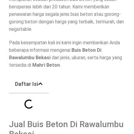
beroperasi lebih dari 20 tahun. Kami memberikan
penawaran harga segala jenis buis beton atau gorong-
gorong beton dengan harga yang terbaik, termurah, dan
negoitable.
Pada kesempatan kali ini kami ingin memberikan Anda
beberapa informasi mengenai
Buis Beton Di
Rawalumbu Bekasi
dari jenis, ukuran, serta harga yang
tersedia di
Mahri Beton
.
Daftar Isi
Jual Buis Beton Di Rawalumbu