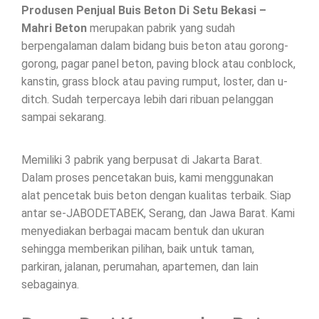
Produsen Penjual Buis Beton Di Setu Bekasi –
Mahri Beton
merupakan pabrik yang sudah
berpengalaman dalam bidang buis beton atau gorong-
gorong, pagar panel beton, paving block atau conblock,
kanstin, grass block atau paving rumput, loster, dan u-
ditch. Sudah terpercaya lebih dari ribuan pelanggan
sampai sekarang.
Memiliki 3 pabrik yang berpusat di Jakarta Barat.
Dalam proses pencetakan buis, kami menggunakan
alat pencetak buis beton dengan kualitas terbaik. Siap
antar se-JABODETABEK, Serang, dan Jawa Barat. Kami
menyediakan berbagai macam bentuk dan ukuran
sehingga memberikan pilihan, baik untuk taman,
parkiran, jalanan, perumahan, apartemen, dan lain
sebagainya.