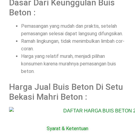
Dasar Dari Keunggulan Buis
Beton :
Pemasangan yang mudah dan praktis, setelah
pemasangan selesai dapat langsung difungsikan.
Ramah lingkungan, tidak menimbulkan limbah cor-
coran.
Harga yang relatif murah, menjadi pilihan
konsumen karena murahnya pemasangan buis
beton.
Harga Jual Buis Beton Di Setu
Bekasi Mahri Beton :
Syarat & Ketentuan