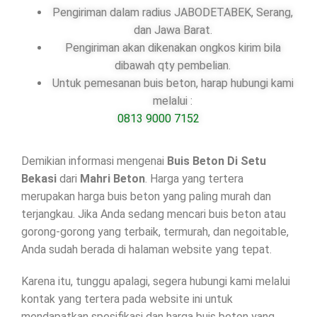
Pengiriman dalam radius JABODETABEK, Serang,
dan Jawa Barat.
Pengiriman akan dikenakan ongkos kirim bila
dibawah qty pembelian.
Untuk pemesanan buis beton, harap hubungi kami
melalui :
0813 9000 7152
Demikian informasi mengenai
Buis Beton Di Setu
Bekasi
dari
Mahri Beton
. Harga yang tertera
merupakan harga buis beton yang paling murah dan
terjangkau. Jika Anda sedang mencari buis beton atau
gorong-gorong yang terbaik, termurah, dan negoitable,
Anda sudah berada di halaman website yang tepat.
Karena itu, tunggu apalagi, segera hubungi kami melalui
kontak yang tertera pada website ini untuk
mendapatkan spesifikasi dan harga buis beton yang