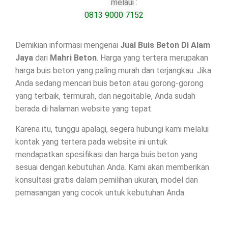
melaui :
0813 9000 7152
Demikian informasi mengenai
Jual Buis Beton Di
Alam
Jaya
dari
Mahri Beton
. Harga yang tertera merupakan
harga buis beton yang paling murah dan terjangkau. Jika
Anda sedang mencari buis beton atau gorong-gorong
yang terbaik, termurah, dan negoitable, Anda sudah
berada di halaman website yang tepat.
Karena itu, tunggu apalagi, segera hubungi kami melalui
kontak yang tertera pada website ini untuk
mendapatkan spesifikasi dan harga buis beton yang
sesuai dengan kebutuhan Anda. Kami akan memberikan
konsultasi gratis dalam pemilihan ukuran, model dan
pemasangan yang cocok untuk kebutuhan Anda.