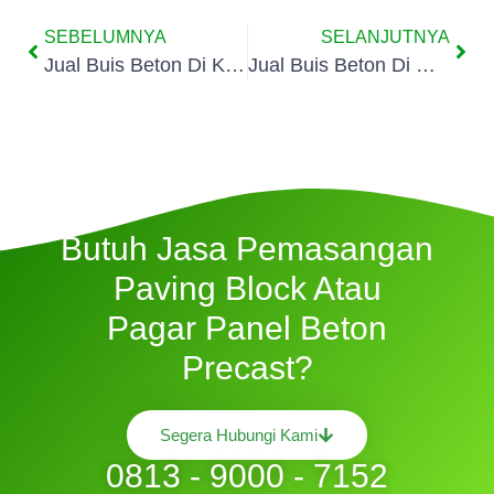
SEBELUMNYA
SELANJUTNYA
Jual Buis Beton Di Kecamatan Jatiuwung
Jual Buis Beton Di Gandasari
Butuh Jasa Pemasangan
Paving Block Atau
Pagar Panel Beton
Precast?
Segera Hubungi Kami
0813 - 9000 - 7152