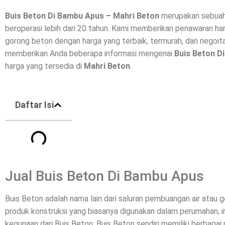
Buis Beton Di
Bambu Apus
– Mahri Beton
merupakan sebuah
beroperasi lebih dari 20 tahun. Kami memberikan penawaran har
gorong beton dengan harga yang terbaik, termurah, dan negoitab
memberikan Anda beberapa informasi mengenai
Buis Beton D
harga yang tersedia di
Mahri Beton
.
Daftar Isi
Jual Buis Beton Di Bambu Apus
Buis Beton adalah nama lain dari saluran pembuangan air atau
produk konstruksi yang biasanya digunakan dalam perumahan, ind
kegunaan dari Buis Beton. Buis Beton sendiri memiliki berbagai