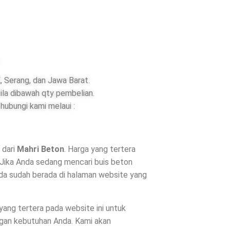
 Serang, dan Jawa Barat.
ila dibawah qty pembelian.
hubungi kami melaui :
s
dari
Mahri Beton
. Harga yang tertera
 Jika Anda sedang mencari buis beton
nda sudah berada di halaman website yang
 yang tertera pada website ini untuk
ngan kebutuhan Anda. Kami akan