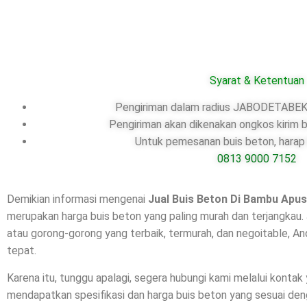
Syarat & Ketentuan
Pengiriman dalam radius JABODETABEK,
Pengiriman akan dikenakan ongkos kirim b
Untuk pemesanan buis beton, harap 
0813 9000 7152
Demikian informasi mengenai
Jual Buis Beton Di
Bambu Apu
merupakan harga buis beton yang paling murah dan terjangkau.
atau gorong-gorong yang terbaik, termurah, dan negoitable, A
tepat.
Karena itu, tunggu apalagi, segera hubungi kami melalui kontak
mendapatkan spesifikasi dan harga buis beton yang sesuai de