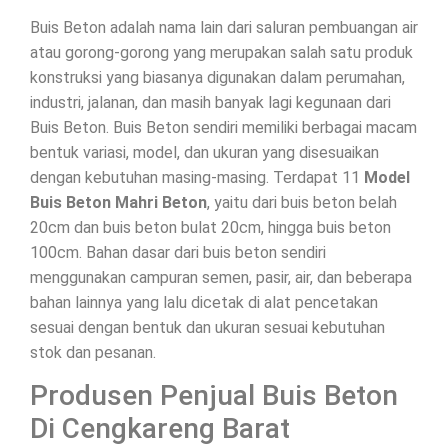
Buis Beton adalah nama lain dari saluran pembuangan air
atau gorong-gorong yang merupakan salah satu produk
konstruksi yang biasanya digunakan dalam perumahan,
industri, jalanan, dan masih banyak lagi kegunaan dari
Buis Beton. Buis Beton sendiri memiliki berbagai macam
bentuk variasi, model, dan ukuran yang disesuaikan
dengan kebutuhan masing-masing. Terdapat 11
Model
Buis Beton Mahri Beton
, yaitu dari buis beton belah
20cm dan buis beton bulat 20cm, hingga buis beton
100cm. Bahan dasar dari buis beton sendiri
menggunakan campuran semen, pasir, air, dan beberapa
bahan lainnya yang lalu dicetak di alat pencetakan
sesuai dengan bentuk dan ukuran sesuai kebutuhan
stok dan pesanan.
Produsen Penjual Buis Beton
Di Cengkareng Barat