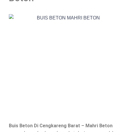
Buis Beton Di
Cengkareng Barat
– Mahri Beton