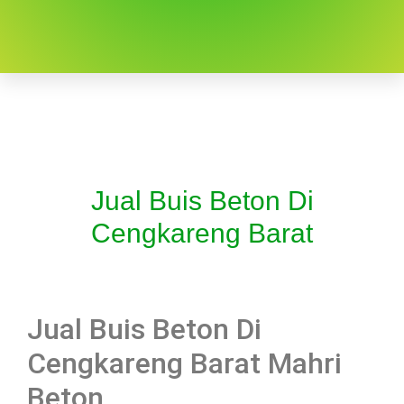
Jual Buis Beton Di
Cengkareng Barat
Jual Buis Beton Di
Cengkareng Barat Mahri
Beton