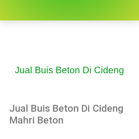
Jual Buis Beton Di Cideng
Jual Buis Beton Di Cideng
Mahri Beton