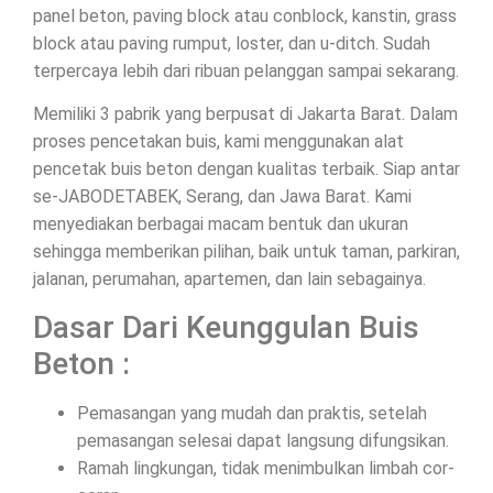
panel beton, paving block atau conblock, kanstin, grass
block atau paving rumput, loster, dan u-ditch. Sudah
terpercaya lebih dari ribuan pelanggan sampai sekarang.
Memiliki 3 pabrik yang berpusat di Jakarta Barat. Dalam
proses pencetakan buis, kami menggunakan alat
pencetak buis beton dengan kualitas terbaik. Siap antar
se-JABODETABEK, Serang, dan Jawa Barat. Kami
menyediakan berbagai macam bentuk dan ukuran
sehingga memberikan pilihan, baik untuk taman, parkiran,
jalanan, perumahan, apartemen, dan lain sebagainya.
Dasar Dari Keunggulan Buis
Beton :
Pemasangan yang mudah dan praktis, setelah
pemasangan selesai dapat langsung difungsikan.
Ramah lingkungan, tidak menimbulkan limbah cor-