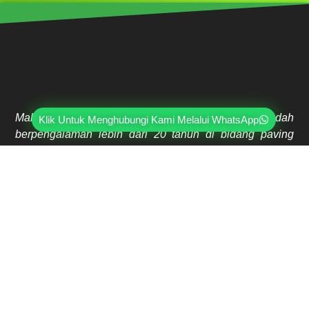
Mahri Beton, merupakan pabrik yang sudah
Klik Untuk Menghubungi Kami Melalui WhatsApp
berpengalaman lebih dari 20 tahun di bidang paving
block, pagar panel beton precast, buis beton, kanstin,
loster, u-ditch, dan lain sebagainya. Sudah dipercayai
oleh lebih dari ribuan pelanggan hingga saat ini.
Jl. Ring Road Kembangan Selatan No.2
Kembangan, Jakarta Barat 11610
(021) 5835-0470
(021) 5835-0471
0813-9000-7152
07:30 - 17:00
Copyright © 2026 Mahri Beton. All Rights Reserved.