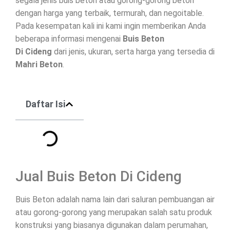
segala jenis buis beton atau gorong-gorong beton
dengan harga yang terbaik, termurah, dan negoitable.
Pada kesempatan kali ini kami ingin memberikan Anda
beberapa informasi mengenai
Buis Beton
Di
Cideng
dari jenis, ukuran, serta harga yang tersedia di
Mahri Beton
.
Daftar Isi
Jual Buis Beton Di Cideng
Buis Beton adalah nama lain dari saluran pembuangan air
atau gorong-gorong yang merupakan salah satu produk
konstruksi yang biasanya digunakan dalam perumahan,