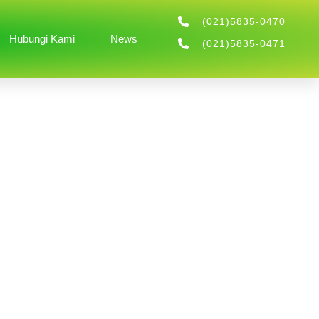
(021)5835-0470
Hubungi Kami
News
(021)5835-0471