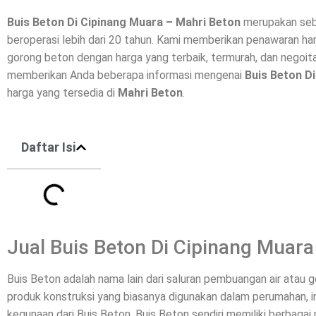
Buis Beton Di
Cipinang Muara
– Mahri Beton
merupakan seb
beroperasi lebih dari 20 tahun. Kami memberikan penawaran har
gorong beton dengan harga yang terbaik, termurah, dan negoitab
memberikan Anda beberapa informasi mengenai
Buis Beton D
harga yang tersedia di
Mahri Beton
.
Daftar Isi
Jual Buis Beton Di Cipinang Muara
Buis Beton adalah nama lain dari saluran pembuangan air atau
produk konstruksi yang biasanya digunakan dalam perumahan, ind
kegunaan dari Buis Beton. Buis Beton sendiri memiliki berbagai