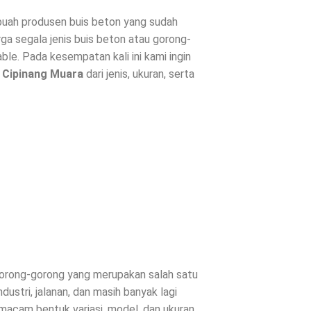
uah produsen buis beton yang sudah
ga segala jenis buis beton atau gorong-
le. Pada kesempatan kali ini kami ingin
i
Cipinang Muara
dari jenis, ukuran, serta
 gorong-gorong yang merupakan salah satu
ustri, jalanan, dan masih banyak lagi
 macam bentuk variasi, model, dan ukuran