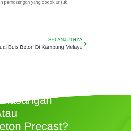
dan pemasangan yang cocok untuk
SELANJUTNYA
ual Buis Beton Di Kampung Melayu
emasangan
Atau
eton Precast?