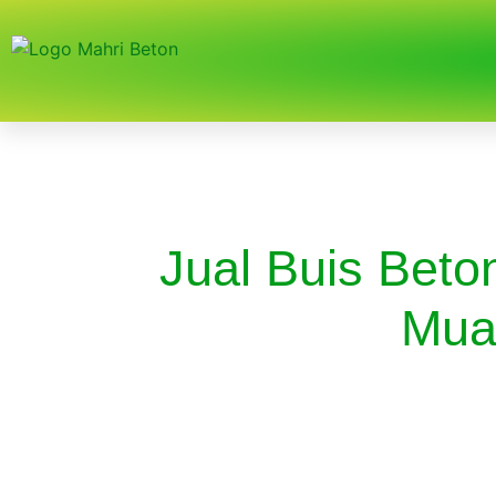
Jual Buis Beto
Mua