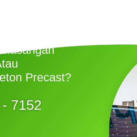
emasangan
Atau
eton Precast?
 - 7152