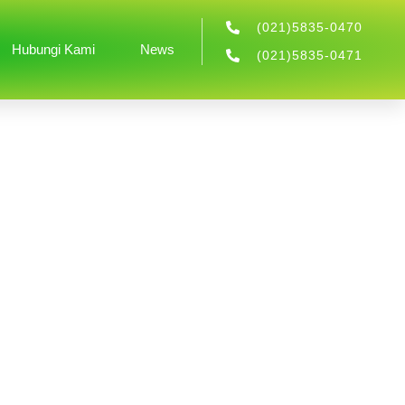
(021)5835-0470
Hubungi Kami
News
(021)5835-0471