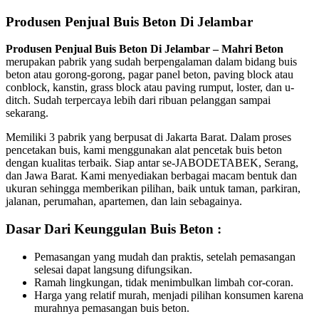
Produsen Penjual Buis Beton Di Jelambar
Produsen Penjual Buis Beton Di Jelambar – Mahri Beton
merupakan pabrik yang sudah berpengalaman dalam bidang buis
beton atau gorong-gorong, pagar panel beton, paving block atau
conblock, kanstin, grass block atau paving rumput, loster, dan u-
ditch. Sudah terpercaya lebih dari ribuan pelanggan sampai
sekarang.
Memiliki 3 pabrik yang berpusat di Jakarta Barat. Dalam proses
pencetakan buis, kami menggunakan alat pencetak buis beton
dengan kualitas terbaik. Siap antar se-JABODETABEK, Serang,
dan Jawa Barat. Kami menyediakan berbagai macam bentuk dan
ukuran sehingga memberikan pilihan, baik untuk taman, parkiran,
jalanan, perumahan, apartemen, dan lain sebagainya.
Dasar Dari Keunggulan Buis Beton :
Pemasangan yang mudah dan praktis, setelah pemasangan
selesai dapat langsung difungsikan.
Ramah lingkungan, tidak menimbulkan limbah cor-coran.
Harga yang relatif murah, menjadi pilihan konsumen karena
murahnya pemasangan buis beton.