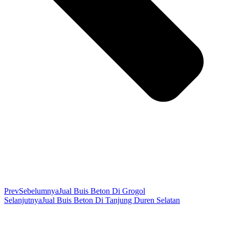
Prev
Sebelumnya
Jual Buis Beton Di Grogol
Selanjutnya
Jual Buis Beton Di Tanjung Duren Selatan