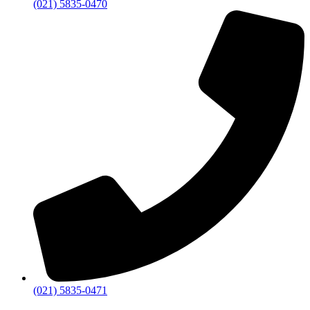
(021) 5835-0470
(021) 5835-0471