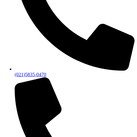
(021)5835-0470