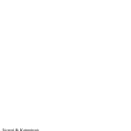
Syarat & Ketentuan