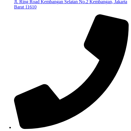
Jl. Ring Road Kembangan Selatan No.2 Kembangan, Jakarta
Barat 11610