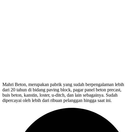
Mahri Beton, merupakan pabrik yang sudah berpengalaman lebih
dari 20 tahun di bidang paving block, pagar panel beton precast,
buis beton, kanstin, loster, u-ditch, dan lain sebagainya. Sudah
dipercayai oleh lebih dari ribuan pelanggan hingga saat ini.