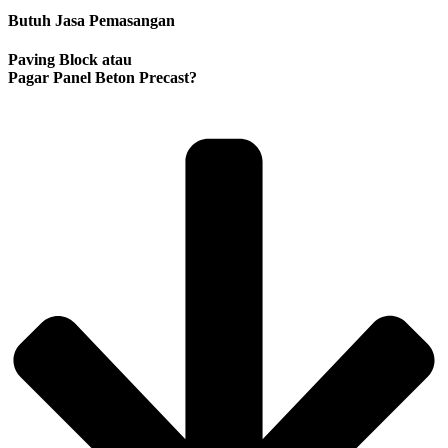
Butuh Jasa Pemasangan
Paving Block atau
Pagar Panel Beton Precast?