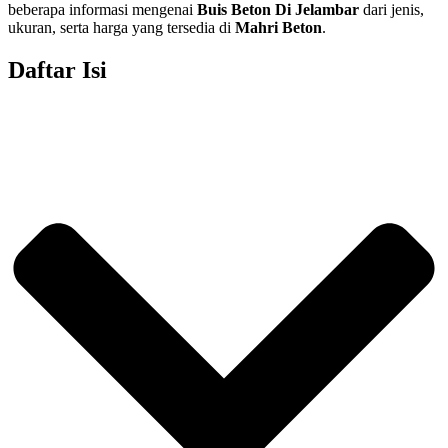
beberapa informasi mengenai
Buis Beton Di
Jelambar
dari jenis,
ukuran, serta harga yang tersedia di
Mahri Beton
.
Daftar Isi