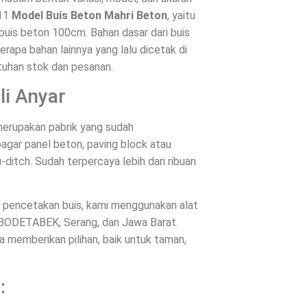
 11
Model Buis Beton Mahri Beton
, yaitu
buis beton 100cm. Bahan dasar dari buis
rapa bahan lainnya yang lalu dicetak di
tuhan stok dan pesanan.
li Anyar
erupakan pabrik yang sudah
agar panel beton, paving block atau
-ditch. Sudah terpercaya lebih dari ribuan
es pencetakan buis, kami menggunakan alat
JABODETABEK, Serang, dan Jawa Barat.
memberikan pilihan, baik untuk taman,
: