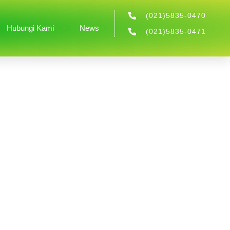
(021)5835-0470
Hubungi Kami
News
(021)5835-0471