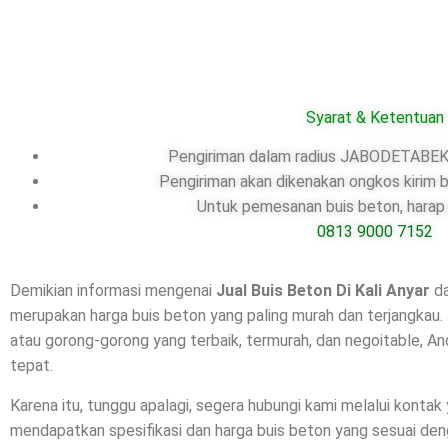
Syarat & Ketentuan
Pengiriman dalam radius JABODETABEK,
Pengiriman akan dikenakan ongkos kirim b
Untuk pemesanan buis beton, harap 
0813 9000 7152
Demikian informasi mengenai
Jual Buis Beton Di
Kali Anyar
d
merupakan harga buis beton yang paling murah dan terjangkau.
atau gorong-gorong yang terbaik, termurah, dan negoitable, A
tepat.
Karena itu, tunggu apalagi, segera hubungi kami melalui kontak
mendapatkan spesifikasi dan harga buis beton yang sesuai de