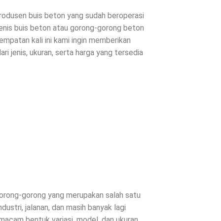
odusen buis beton yang sudah beroperasi
jenis buis beton atau gorong-gorong beton
empatan kali ini kami ingin memberikan
ari jenis, ukuran, serta harga yang tersedia
 gorong-gorong yang merupakan salah satu
ustri, jalanan, dan masih banyak lagi
 macam bentuk variasi, model, dan ukuran