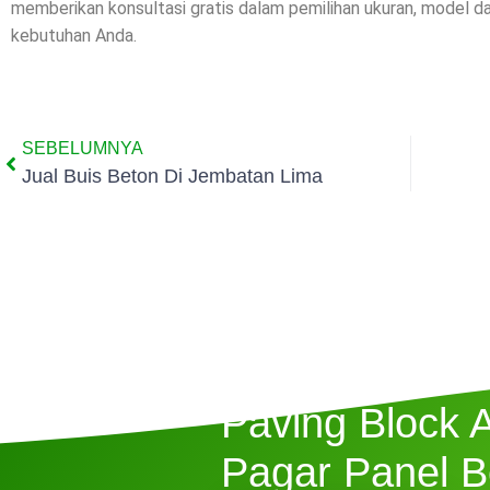
memberikan konsultasi gratis dalam pemilihan ukuran, model 
kebutuhan Anda.
SEBELUMNYA
Jual Buis Beton Di Jembatan Lima
Butuh Jasa P
Paving Block 
Pagar Panel B