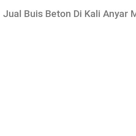
Jual Buis Beton Di Kali Anyar 