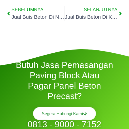
SEBELUMNYA
SELANJUTNYA
Jual Buis Beton Di Neglasari Tangerang
Jual Buis Beton Di Kedaung Baru
Butuh Jasa Pemasangan
Paving Block Atau
Pagar Panel Beton
Precast?
Segera Hubungi Kami
0813 - 9000 - 7152