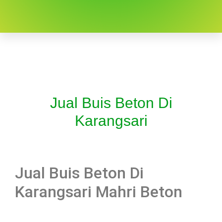
Jual Buis Beton Di
Karangsari
Jual Buis Beton Di
Karangsari Mahri Beton