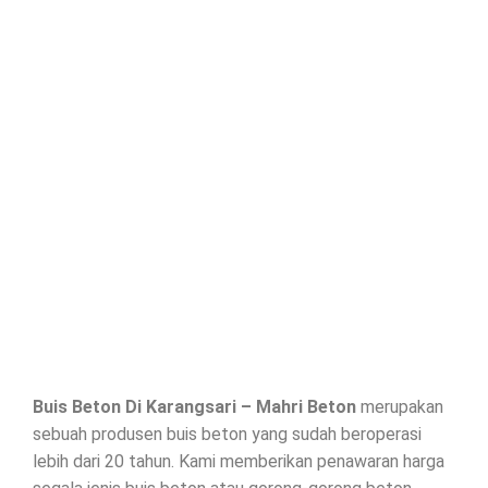
Buis Beton Di
Karangsari
– Mahri Beton
merupakan
sebuah produsen buis beton yang sudah beroperasi
lebih dari 20 tahun. Kami memberikan penawaran harga