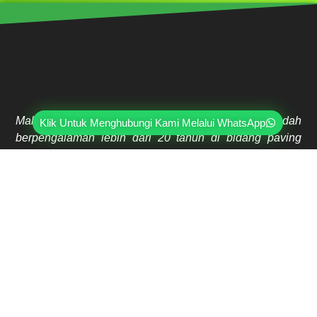
Mahri Beton, merupakan pabrik yang sudah
Klik Untuk Menghubungi Kami Melalui WhatsApp
berpengalaman lebih dari 20 tahun di bidang paving
block, pagar panel beton precast, buis beton, kanstin,
loster, u-ditch, dan lain sebagainya. Sudah dipercayai
oleh lebih dari ribuan pelanggan hingga saat ini.
Jl. Ring Road Kembangan Selatan No.2
Kembangan, Jakarta Barat 11610
(021) 5835-0470
(021) 5835-0471
0813-9000-7152
07:30 - 17:00
Copyright © 2026 Mahri Beton. All Rights Reserved.