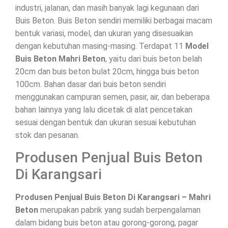
industri, jalanan, dan masih banyak lagi kegunaan dari
Buis Beton. Buis Beton sendiri memiliki berbagai macam
bentuk variasi, model, dan ukuran yang disesuaikan
dengan kebutuhan masing-masing. Terdapat 11
Model
Buis Beton Mahri Beton
, yaitu dari buis beton belah
20cm dan buis beton bulat 20cm, hingga buis beton
100cm. Bahan dasar dari buis beton sendiri
menggunakan campuran semen, pasir, air, dan beberapa
bahan lainnya yang lalu dicetak di alat pencetakan
sesuai dengan bentuk dan ukuran sesuai kebutuhan
stok dan pesanan.
Produsen Penjual Buis Beton
Di Karangsari
Produsen Penjual Buis Beton Di Karangsari – Mahri
Beton
merupakan pabrik yang sudah berpengalaman
dalam bidang buis beton atau gorong-gorong, pagar