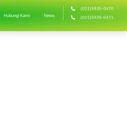
(021)5835-0470
Hubungi Kami
News
(021)5835-0471