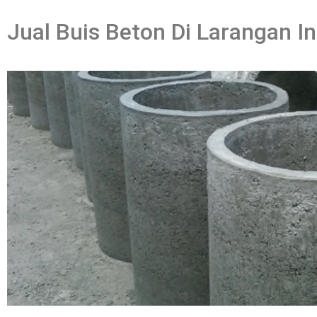
Jual Buis Beton Di Larangan I