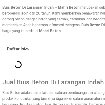
Buis Beton Di
Larangan Indah
– Mahri Beton
merupakan sebu
beroperasi lebih dari 20 tahun. Kami memberikan penawaran har
gorong beton dengan harga yang terbaik, termurah, dan negoitab
memberikan Anda beberapa informasi mengenai
Buis Beton D
harga yang tersedia di
Mahri Beton
.
Daftar Isi
Jual Buis Beton Di Larangan Indah
Buis Beton adalah nama lain dari saluran pembuangan air atau
produk konstruksi yang biasanya digunakan dalam perumahan, ind
kegunaan dari Buis Beton. Buis Beton sendiri memiliki berbagai