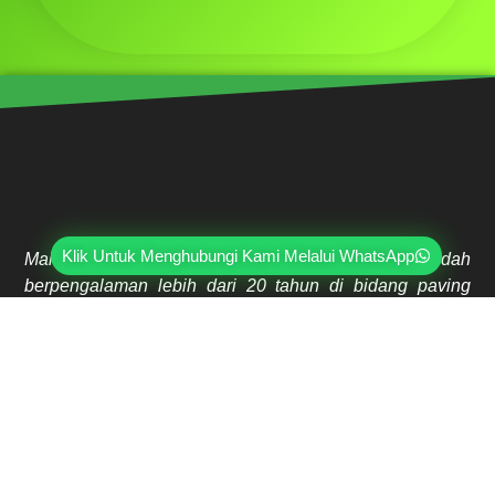
Klik Untuk Menghubungi Kami Melalui WhatsApp
Mahri Beton, merupakan pabrik yang sudah
berpengalaman lebih dari 20 tahun di bidang paving
block, pagar panel beton precast, buis beton, kanstin,
loster, u-ditch, dan lain sebagainya. Sudah dipercayai
oleh lebih dari ribuan pelanggan hingga saat ini.
Jl. Ring Road Kembangan Selatan No.2
Kembangan, Jakarta Barat 11610
(021) 5835-0470
(021) 5835-0471