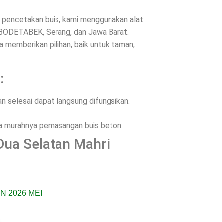
es pencetakan buis, kami menggunakan alat
JABODETABEK, Serang, dan Jawa Barat.
memberikan pilihan, baik untuk taman,
:
 selesai dapat langsung difungsikan.
ena murahnya pemasangan buis beton.
Dua Selatan Mahri