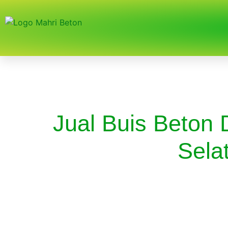
Jual Buis Beton
Sela