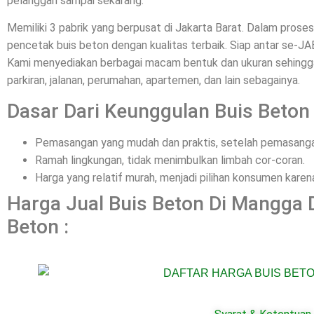
pelanggan sampai sekarang.
Memiliki 3 pabrik yang berpusat di Jakarta Barat. Dalam pros
pencetak buis beton dengan kualitas terbaik. Siap antar se-
Kami menyediakan berbagai macam bentuk dan ukuran sehingga 
parkiran, jalanan, perumahan, apartemen, dan lain sebagainya.
Dasar Dari Keunggulan Buis Beton 
Pemasangan yang mudah dan praktis, setelah pemasangan
Ramah lingkungan, tidak menimbulkan limbah cor-coran.
Harga yang relatif murah, menjadi pilihan konsumen kar
Harga Jual Buis Beton Di Mangga 
Beton :