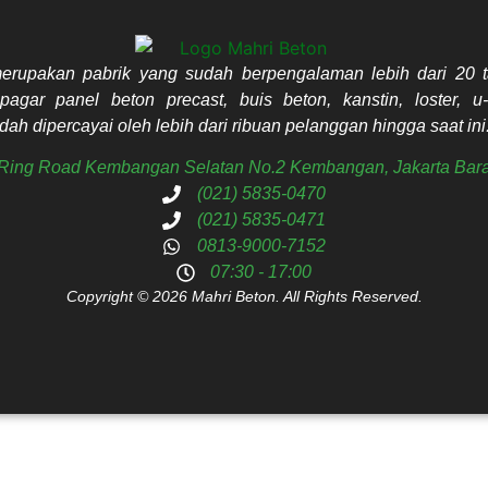
erupakan pabrik yang sudah berpengalaman lebih dari 20 t
pagar panel beton precast, buis beton, kanstin, loster, u-
ah dipercayai oleh lebih dari ribuan pelanggan hingga saat ini
. Ring Road Kembangan Selatan No.2 Kembangan, Jakarta Bara
(021) 5835-0470
(021) 5835-0471
0813-9000-7152
07:30 - 17:00
Copyright © 2026 Mahri Beton. All Rights Reserved.