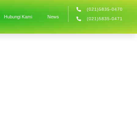
(021)5835-0470
Hubungi Kami
News
(021)5835-0471