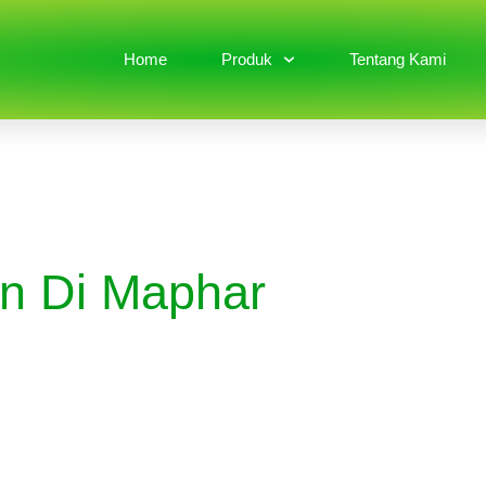
Home
Produk
Tentang Kami
on Di Maphar