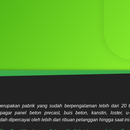
erupakan pabrik yang sudah berpengalaman lebih dari 20 t
pagar panel beton precast, buis beton, kanstin, loster, u-
ah dipercayai oleh lebih dari ribuan pelanggan hingga saat ini