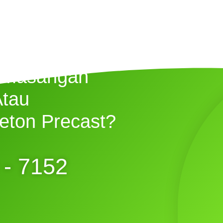
emasangan
Atau
eton Precast?
 - 7152