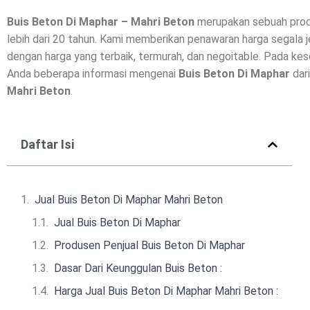
Buis Beton Di
Maphar
– Mahri Beton
merupakan sebuah prod
lebih dari 20 tahun. Kami memberikan penawaran harga segala 
dengan harga yang terbaik, termurah, dan negoitable. Pada kes
Anda beberapa informasi mengenai
Buis Beton Di
Maphar
dar
Mahri Beton
.
Daftar Isi
Jual Buis Beton Di Maphar Mahri Beton
Jual Buis Beton Di Maphar
Produsen Penjual Buis Beton Di Maphar
Dasar Dari Keunggulan Buis Beton :
Harga Jual Buis Beton Di Maphar Mahri Beton :