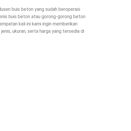
usen buis beton yang sudah beroperasi
jenis buis beton atau gorong-gorong beton
empatan kali ini kami ingin memberikan
i jenis, ukuran, serta harga yang tersedia di