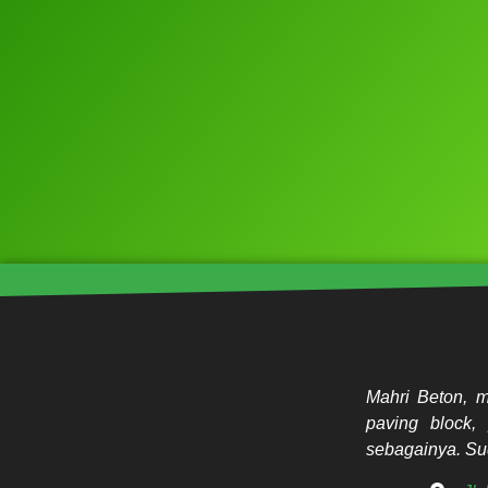
Mahri Beton, m
paving block, 
sebagainya. Sud