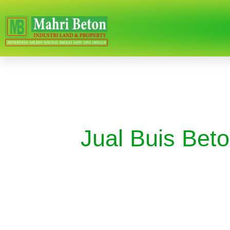
Jual Buis Bet