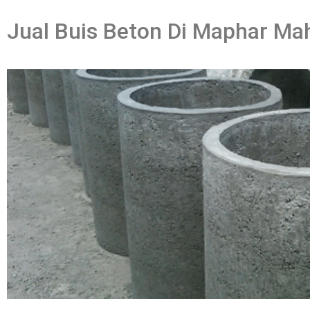
Jual Buis Beton Di Maphar Ma