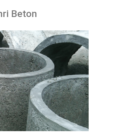
hri Beton