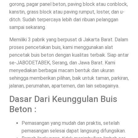
gorong, pagar panel beton, paving block atau conblock,
kanstin, grass block atau paving rumput, loster, dan u-
ditch. Sudah terpercaya lebih dari ribuan pelanggan
sampai sekarang.
Memiliki 3 pabrik yang berpusat di Jakarta Barat. Dalam
proses pencetakan buis, kami menggunakan alat
pencetak buis beton dengan kualitas terbaik. Siap antar
se-JABODETABEK, Serang, dan Jawa Barat. Kami
menyediakan berbagai macam bentuk dan ukuran
sehingga memberikan pilihan, baik untuk taman, parkiran,
jalanan, perumahan, apartemen, dan lain sebagainya.
Dasar Dari Keunggulan Buis
Beton :
Pemasangan yang mudah dan praktis, setelah
pemasangan selesai dapat langsung difungsikan.