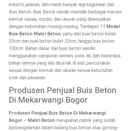
industri, jalanan, dan masih banyak lagi kegunaan dari
Buis Beton. Buis Beton sendiri memiliki berbagai macam
bentuk variasi, model, dan ukuran yang disesuaikan
dengan kebutuhan masing-masing. Terdapat 11
Model
Buis Beton Mahri Beton
, yaitu dari buis beton belah
20cm dan buis beton bulat 20cm, hingga buis beton
100cm. Bahan dasar dari buis beton sendiri
menggunakan campuran semen, pasir, air, dan beberapa
bahan lainnya yang lalu dicetak di alat pencetakan
sesuai dengan bentuk dan ukuran sesuai kebutuhan
stok dan pesanan.
Produsen Penjual Buis Beton
Di Mekarwangi Bogor
Produsen Penjual Buis Beton Di Mekarwangi
Bogor – Mahri Beton
merupakan pabrik yang sudah
berpengalaman dalam bidang buis beton atau gorong-