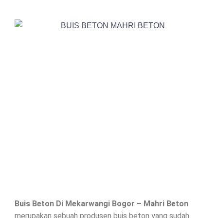
Buis Beton Di
Mekarwangi Bogor
– Mahri Beton
merupakan sebuah produsen buis beton yang sudah