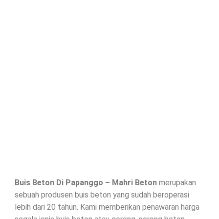
Buis Beton Di
Papanggo
– Mahri Beton
merupakan
sebuah produsen buis beton yang sudah beroperasi
lebih dari 20 tahun. Kami memberikan penawaran harga