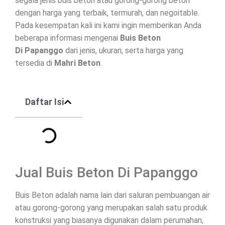
segala jenis buis beton atau gorong-gorong beton
dengan harga yang terbaik, termurah, dan negoitable.
Pada kesempatan kali ini kami ingin memberikan Anda
beberapa informasi mengenai
Buis Beton
Di
Papanggo
dari jenis, ukuran, serta harga yang
tersedia di
Mahri Beton
.
Daftar Isi
Jual Buis Beton Di Papanggo
Buis Beton adalah nama lain dari saluran pembuangan air
atau gorong-gorong yang merupakan salah satu produk
konstruksi yang biasanya digunakan dalam perumahan,