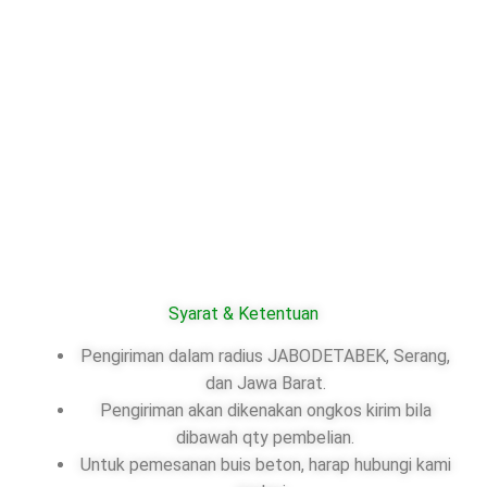
Syarat & Ketentuan
Pengiriman dalam radius JABODETABEK, Serang,
dan Jawa Barat.
Pengiriman akan dikenakan ongkos kirim bila
dibawah qty pembelian.
Untuk pemesanan buis beton, harap hubungi kami