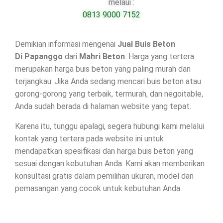
melaui :
0813 9000 7152
Demikian informasi mengenai
Jual Buis Beton
Di
Papanggo
dari
Mahri Beton
. Harga yang tertera
merupakan harga buis beton yang paling murah dan
terjangkau. Jika Anda sedang mencari buis beton atau
gorong-gorong yang terbaik, termurah, dan negoitable,
Anda sudah berada di halaman website yang tepat.
Karena itu, tunggu apalagi, segera hubungi kami melalui
kontak yang tertera pada website ini untuk
mendapatkan spesifikasi dan harga buis beton yang
sesuai dengan kebutuhan Anda. Kami akan memberikan
konsultasi gratis dalam pemilihan ukuran, model dan
pemasangan yang cocok untuk kebutuhan Anda.