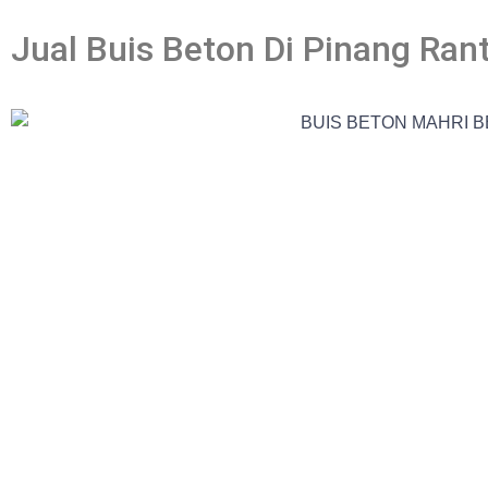
Jual Buis Beton Di Pinang Ran