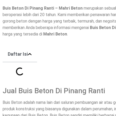
Buis Beton Di
Pinang Ranti
– Mahri Beton
merupakan sebuah
beroperasi lebih dari 20 tahun. Kami memberikan penawaran har
gorong beton dengan harga yang terbaik, termurah, dan negoitab
memberikan Anda beberapa informasi mengenai
Buis Beton D
harga yang tersedia di
Mahri Beton
.
Daftar Isi
Jual Buis Beton Di Pinang Ranti
Buis Beton adalah nama lain dari saluran pembuangan air atau
produk konstruksi yang biasanya digunakan dalam perumahan, ind
kegunaan dari Buis Beton. Buis Beton sendiri memiliki berbagai