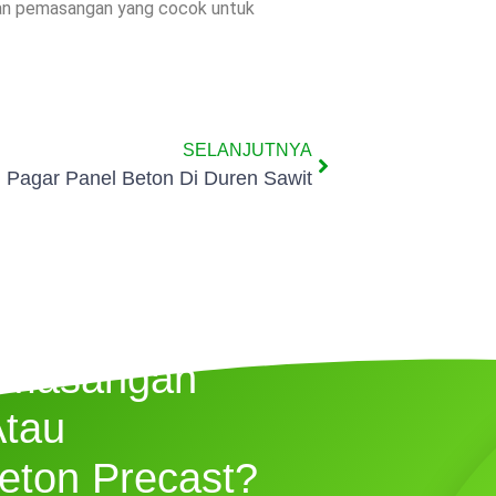
dan pemasangan yang cocok untuk
SELANJUTNYA
l Pagar Panel Beton Di Duren Sawit
emasangan
Atau
eton Precast?