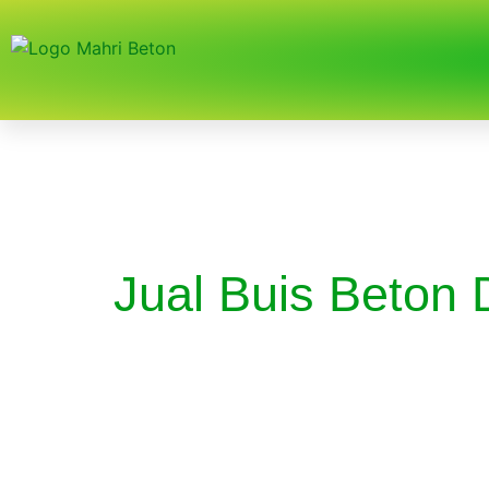
Jual Buis Beton 