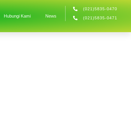
(021)5835-0470
Hubungi Kami
News
(021)5835-0471