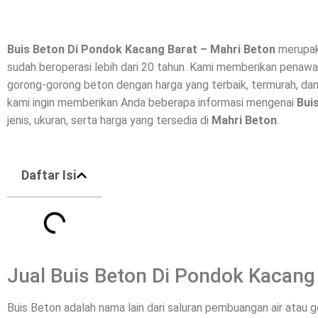
Buis Beton Di
Pondok Kacang Barat
– Mahri Beton
merupak
sudah beroperasi lebih dari 20 tahun. Kami memberikan penawar
gorong-gorong beton dengan harga yang terbaik, termurah, dan
kami ingin memberikan Anda beberapa informasi mengenai
Bui
jenis, ukuran, serta harga yang tersedia di
Mahri Beton
.
Daftar Isi
Jual Buis Beton Di Pondok Kacang
Buis Beton adalah nama lain dari saluran pembuangan air atau