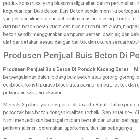
produk konstruksi yang biasanya digunakan dalam perumahan, ind
kegunaan dari Buis Beton. Buis Beton sendiri memiliki berbagai
yang disesuaikan dengan kebutuhan masing-masing. Terdapat
dari buis beton belah 20cm dan buis beton bulat 20cm, hingga 
beton sendiri menggunakan campuran semen, pasir, air, dan bebe
alat pencetakan sesuai dengan bentuk dan ukuran sesuai kebu
Produsen Penjual Buis Beton Di P
Produsen Penjual Buis Beton Di Pondok Kacang Barat – M
berpengalaman dalam bidang buis beton atau gorong-gorong, p
conblock, kanstin, grass block atau paving rumput, loster, dan u
pelanggan sampai sekarang.
Memiliki 3 pabrik yang berpusat di Jakarta Barat. Dalam pros
pencetak buis beton dengan kualitas terbaik. Siap antar se-
Kami menyediakan berbagai macam bentuk dan ukuran sehingga 
parkiran, jalanan, perumahan, apartemen, dan lain sebagainya.