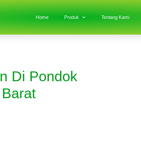
Home
Produk
Tentang Kami
on Di Pondok
Barat