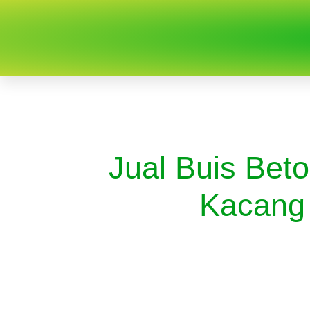
Jual Buis Bet
Kacang 