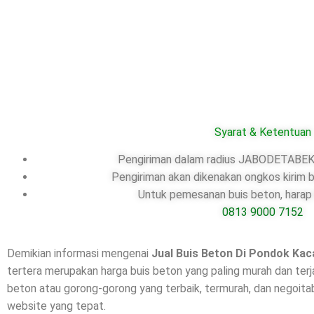
Syarat & Ketentuan
Pengiriman dalam radius JABODETABEK,
Pengiriman akan dikenakan ongkos kirim b
Untuk pemesanan buis beton, harap 
0813 9000 7152
Demikian informasi mengenai
Jual Buis Beton Di
Pondok Kac
tertera merupakan harga buis beton yang paling murah dan ter
beton atau gorong-gorong yang terbaik, termurah, dan negoita
website yang tepat.