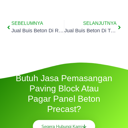
SEBELUMNYA
SELANJUTNYA
Jual Buis Beton Di Rawa Badak Selatan
Jual Buis Beton Di Tugu Selatan
Butuh Jasa Pemasangan
Paving Block Atau
Pagar Panel Beton
Precast?
Segera Hubungi Kami