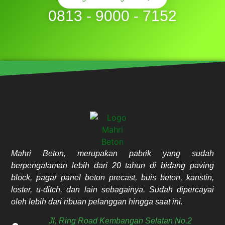
0813 - 9000 - 7152
Mahri Beton, merupakan pabrik yang sudah
berpengalaman lebih dari 20 tahun di bidang paving
block, pagar panel beton precast, buis beton, kanstin,
loster, u-ditch, dan lain sebagainya. Sudah dipercayai
oleh lebih dari ribuan pelanggan hingga saat ini.
Jl. Ring Road Kembangan Selatan No.2