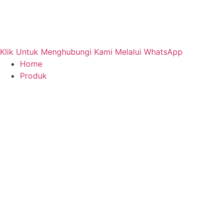
Klik Untuk Menghubungi Kami Melalui WhatsApp
Home
Produk