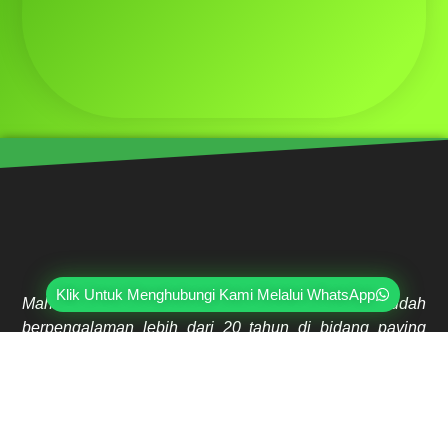
Klik Untuk Menghubungi Kami Melalui WhatsApp
Mahri Beton, merupakan pabrik yang sudah
berpengalaman lebih dari 20 tahun di bidang paving
block, pagar panel beton precast, buis beton, kanstin,
loster, u-ditch, dan lain sebagainya. Sudah dipercayai
oleh lebih dari ribuan pelanggan hingga saat ini.
Jl. Ring Road Kembangan Selatan No.2