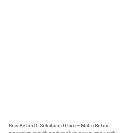
Buis Beton Di
Sukabumi Utara
– Mahri Beton