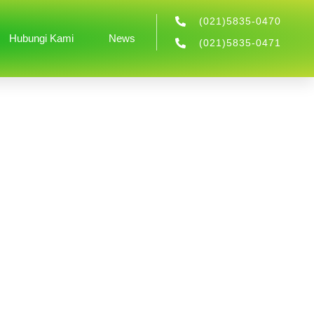
(021)5835-0470
Hubungi Kami
News
(021)5835-0471