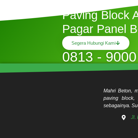
Butuh Jasa P
Paving Block 
Pagar Panel B
Segera Hubungi Kami
0813 - 9000
Mahri Beton, m
paving block, 
sebagainya. Sud
Jl