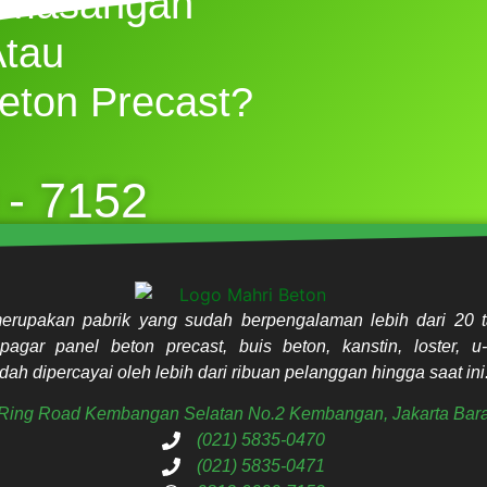
emasangan
Atau
eton Precast?
 - 7152
erupakan pabrik yang sudah berpengalaman lebih dari 20 t
pagar panel beton precast, buis beton, kanstin, loster, u-
ah dipercayai oleh lebih dari ribuan pelanggan hingga saat ini
. Ring Road Kembangan Selatan No.2 Kembangan, Jakarta Bara
(021) 5835-0470
(021) 5835-0471