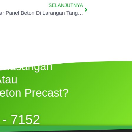
SELANJUTNYA
Jual Pagar Panel Beton Di Larangan Tangerang
emasangan
Atau
eton Precast?
 - 7152