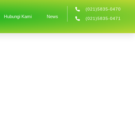
(021)5835-0470
Hubungi Kami
News
(021)5835-0471