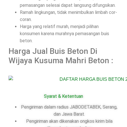
pemasangan selesai dapat langsung difungsikan.
Ramah lingkungan, tidak menimbulkan limbah cor-
coran.
Harga yang relatif murah, menjadi pilihan
konsumen karena murahnya pemasangan buis
beton.
Harga Jual Buis Beton Di
Wijaya Kusuma Mahri Beton :
Syarat & Ketentuan
Pengiriman dalam radius JABODETABEK, Serang,
dan Jawa Barat.
Pengiriman akan dikenakan ongkos kirim bila