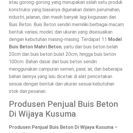
atau gorong-gorong yang merupakan salah satu produk
konstruksi yang biasanya digunakan dalam perumahan,
industri, jalanan, dan masih banyak lagi kegunaan dari
Buis Beton. Buis Beton sendiri memiliki berbagai macam
bentuk variasi, model, dan ukuran yang disesuaikan
dengan kebutuhan masing-masing. Terdapat 11
Model
Buis Beton Mahri Beton
, yaitu dari buis beton belah
20cm dan buis beton bulat 20cm, hingga buis beton
100cm. Bahan dasar dari buis beton sendiri
menggunakan campuran semen, pasir, air, dan beberapa
bahan lainnya yang lalu dicetak di alat pencetakan
sesuai dengan bentuk dan ukuran sesuai kebutuhan
stok dan pesanan.
Produsen Penjual Buis Beton
Di Wijaya Kusuma
Produsen Penjual Buis Beton Di Wijaya Kusuma –