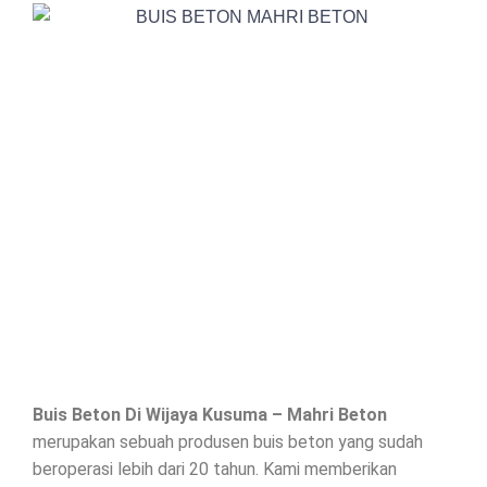
Buis Beton Di
Wijaya Kusuma
– Mahri Beton
merupakan sebuah produsen buis beton yang sudah
beroperasi lebih dari 20 tahun. Kami memberikan