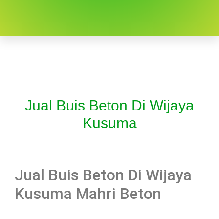
Jual Buis Beton Di Wijaya
Kusuma
Jual Buis Beton Di Wijaya
Kusuma Mahri Beton