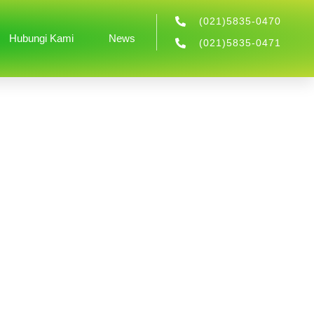
(021)5835-0470
Hubungi Kami
News
(021)5835-0471