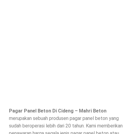
Pagar Panel Beton Di
Cideng
– Mahri Beton
merupakan sebuah produsen pagar panel beton yang
sudah beroperasi lebih dari 20 tahun. Kami memberikan
penawaran harga segala jenis
pagar panel beton
atau