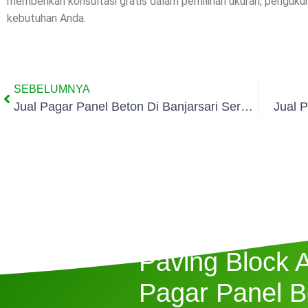
memberikan konsultasi gratis dalam pemilihan ukuran, penguk
kebutuhan Anda.
SEBELUMNYA
Jual Pagar Panel Beton Di Banjarsari Serang
Jual 
Butuh Jasa P
Paving Block 
Pagar Panel B