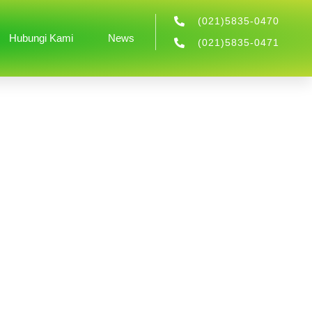
(021)5835-0470
Hubungi Kami
News
(021)5835-0471