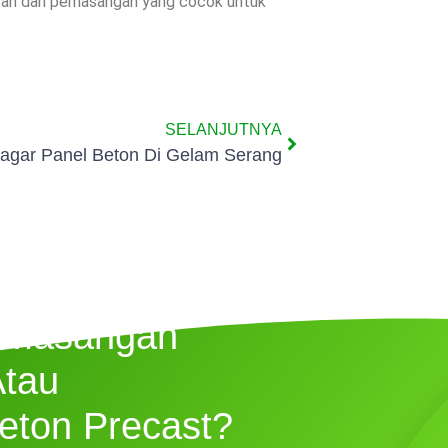
uran dan pemasangan yang cocok untuk
SELANJUTNYA
Pagar Panel Beton Di Gelam Serang
emasangan
Atau
eton Precast?