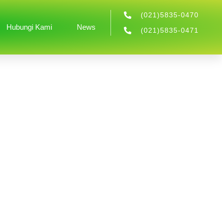
(021)5835-0470
Hubungi Kami
News
(021)5835-0471