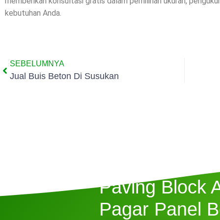
memberikan konsultasi gratis dalam pemilihan ukuran, penguk
kebutuhan Anda.
SEBELUMNYA
Jual Buis Beton Di Susukan
Butuh Jasa P
Paving Block 
Pagar Panel B