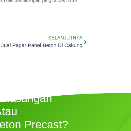
uran dan pemasangan yang cocok untuk
SELANJUTNYA
Jual Pagar Panel Beton Di Cakung
emasangan
Atau
eton Precast?