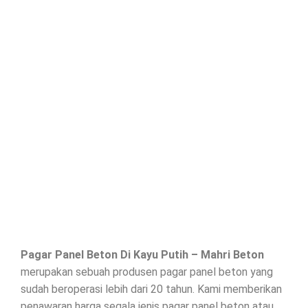
Pagar Panel Beton Di
Kayu Putih
– Mahri Beton
merupakan sebuah produsen pagar panel beton yang
sudah beroperasi lebih dari 20 tahun. Kami memberikan
penawaran harga segala jenis
pagar panel beton
atau