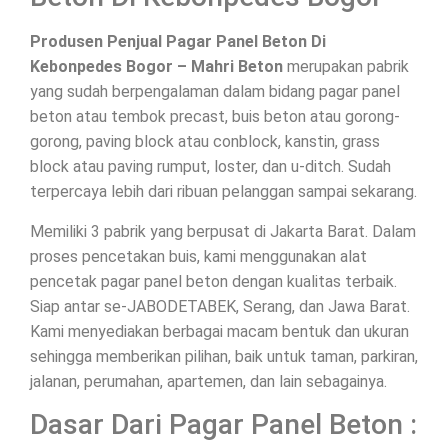
Produsen Penjual Pagar Panel Beton Di
Kebonpedes Bogor – Mahri Beton
merupakan pabrik
yang sudah berpengalaman dalam bidang pagar panel
beton atau tembok precast, buis beton atau gorong-
gorong, paving block atau conblock, kanstin, grass
block atau paving rumput, loster, dan u-ditch. Sudah
terpercaya lebih dari ribuan pelanggan sampai sekarang.
Memiliki 3 pabrik yang berpusat di Jakarta Barat. Dalam
proses pencetakan buis, kami menggunakan alat
pencetak pagar panel beton dengan kualitas terbaik.
Siap antar se-JABODETABEK, Serang, dan Jawa Barat.
Kami menyediakan berbagai macam bentuk dan ukuran
sehingga memberikan pilihan, baik untuk taman, parkiran,
jalanan, perumahan, apartemen, dan lain sebagainya.
Dasar Dari Pagar Panel Beton :