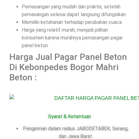
Pemasangan yang mudah dan praktis, setelah
pemasangan selesai dapat langsung difungsikan.
Memiliki ketahanan terhadap perubahan cuaca.
Harga yang relatif murah, menjadi pilihan
konsumen karena murahnya pemasangan pagar
panel beton.
Harga Jual Pagar Panel Beton
Di Kebonpedes Bogor Mahri
Beton :
Syarat & Ketentuan
Pengiriman dalam radius JABODETABEK, Serang,
dan Jawa Barat.