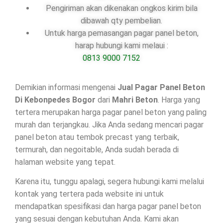
Pengiriman akan dikenakan ongkos kirim bila
dibawah qty pembelian.
Untuk harga pemasangan pagar panel beton,
harap hubungi kami melaui :
0813 9000 7152
Demikian informasi mengenai
Jual Pagar Panel Beton
Di
Kebonpedes Bogor
dari
Mahri Beton
. Harga yang
tertera merupakan harga pagar panel beton yang paling
murah dan terjangkau. Jika Anda sedang mencari pagar
panel beton atau tembok precast yang terbaik,
termurah, dan negoitable, Anda sudah berada di
halaman website yang tepat.
Karena itu, tunggu apalagi, segera hubungi kami melalui
kontak yang tertera pada website ini untuk
mendapatkan spesifikasi dan harga pagar panel beton
yang sesuai dengan kebutuhan Anda. Kami akan