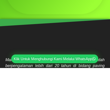
Klik Untuk Menghubungi Kami Melalui WhatsApp
Mahri Beton, merupakan pabrik yang sudah
berpengalaman lebih dari 20 tahun di bidang paving
block, pagar panel beton precast, buis beton, kanstin,
loster, u-ditch, dan lain sebagainya. Sudah dipercayai
oleh lebih dari ribuan pelanggan hingga saat ini.
Jl. Ring Road Kembangan Selatan No.2
Kembangan, Jakarta Barat 11610
(021) 5835-0470