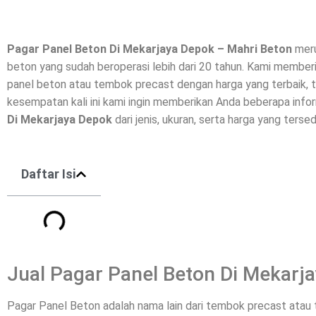
Pagar Panel Beton Di
Mekarjaya Depok
– Mahri Beton
meru
beton yang sudah beroperasi lebih dari 20 tahun. Kami member
panel beton
atau tembok precast dengan harga yang terbaik, t
kesempatan kali ini kami ingin memberikan Anda beberapa inf
Di
Mekarjaya Depok
dari jenis, ukuran, serta harga yang tersed
Daftar Isi
Jual Pagar Panel Beton Di Mekarj
Pagar Panel Beton adalah nama lain dari tembok precast ata