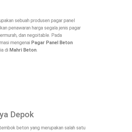
pakan sebuah produsen pagar panel
ikan penawaran harga segala jenis
pagar
ermurah, dan negoitable. Pada
ormasi mengenai
Pagar Panel Beton
ia di
Mahri Beton
.
aya Depok
u tembok beton yang merupakan salah satu