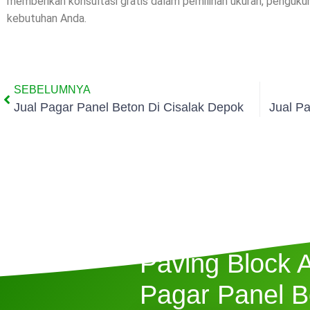
memberikan konsultasi gratis dalam pemilihan ukuran, penguk
kebutuhan Anda.
SEBELUMNYA
Jual Pagar Panel Beton Di Cisalak Depok
Jual Pa
Butuh Jasa P
Paving Block 
Pagar Panel B