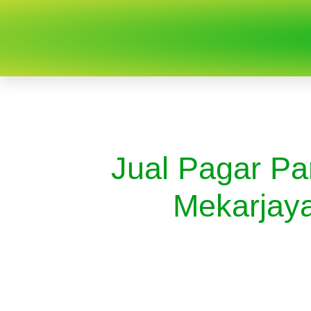
Jual Pagar Pa
Mekarjay