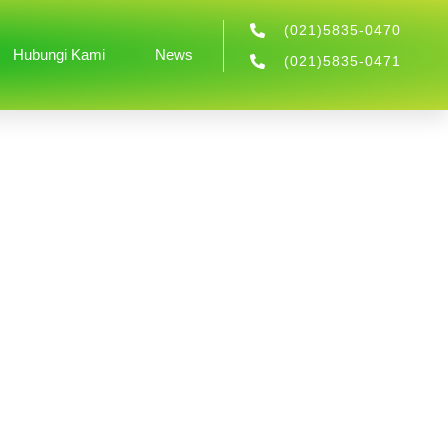
(021)5835-0470
Hubungi Kami
News
(021)5835-0471