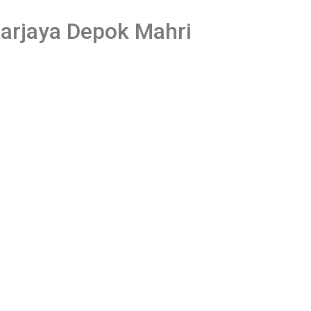
karjaya Depok Mahri