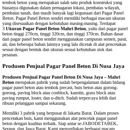
tembok beton yang merupakan salah satu produk konstruksi yang
biasanya digunakan dalam pemagaran lokasi, pembatas wilayah,
pembatas tanah, dan masih banyak lagi kegunaan dari Pagar Panel
Beton. Pagar Panel Beton sendiri memiliki berbagai macam ukuran
yang disesuaikan dengan kebutuhan masing-masing. Terdapat
3
Ukuran Pagar Panel Beton Mahri Beton
, yaitu dari pagar panel
beton tinggi 270cm, tinggi 320cm, dan tinggi 370cm. Bahan dasar
dari pagar panel beton sendiri menggunakan campuran semen, pasir,
air, dan beberapa bahan lainnya yang lalu dicetak di alat pencetakan
sesuai dengan bentuk dan ukuran sesuai kebutuhan stok dan
pesanan.
Produsen Penjual Pagar Panel Beton Di Nusa Jaya
Produsen Penjual Pagar Panel Beton Di Nusa Jaya – Mahri
Beton
merupakan pabrik yang sudah berpengalaman dalam bidang
pagar panel beton atau tembok precast, buis beton atau gorong-
gorong, paving block atau conblock, kanstin, grass block atau
paving rumput, loster, dan u-ditch. Sudah terpercaya lebih dari
ribuan pelanggan sampai sekarang.
Memiliki 3 pabrik yang berpusat di Jakarta Barat. Dalam proses
pencetakan buis, kami menggunakan alat pencetak pagar panel
beton dengan kualitas terbaik. Siap antar se-JABODETABEK,
Serang, dan Jawa Barat. Kami menyediakan berbagai macam