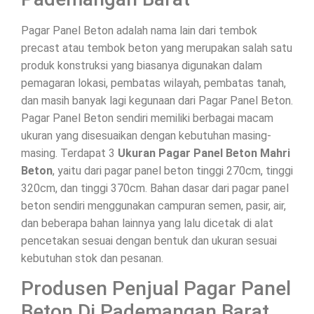
Pagar Panel Beton adalah nama lain dari tembok
precast atau tembok beton yang merupakan salah satu
produk konstruksi yang biasanya digunakan dalam
pemagaran lokasi, pembatas wilayah, pembatas tanah,
dan masih banyak lagi kegunaan dari Pagar Panel Beton.
Pagar Panel Beton sendiri memiliki berbagai macam
ukuran yang disesuaikan dengan kebutuhan masing-
masing. Terdapat 3
Ukuran Pagar Panel Beton Mahri
Beton
, yaitu dari pagar panel beton tinggi 270cm, tinggi
320cm, dan tinggi 370cm. Bahan dasar dari pagar panel
beton sendiri menggunakan campuran semen, pasir, air,
dan beberapa bahan lainnya yang lalu dicetak di alat
pencetakan sesuai dengan bentuk dan ukuran sesuai
kebutuhan stok dan pesanan.
Produsen Penjual Pagar Panel
Beton Di Pademangan Barat