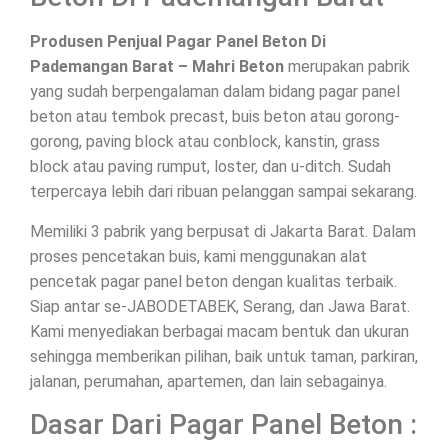
Produsen Penjual Pagar Panel Beton Di
Pademangan Barat – Mahri Beton
merupakan pabrik
yang sudah berpengalaman dalam bidang pagar panel
beton atau tembok precast, buis beton atau gorong-
gorong, paving block atau conblock, kanstin, grass
block atau paving rumput, loster, dan u-ditch. Sudah
terpercaya lebih dari ribuan pelanggan sampai sekarang.
Memiliki 3 pabrik yang berpusat di Jakarta Barat. Dalam
proses pencetakan buis, kami menggunakan alat
pencetak pagar panel beton dengan kualitas terbaik.
Siap antar se-JABODETABEK, Serang, dan Jawa Barat.
Kami menyediakan berbagai macam bentuk dan ukuran
sehingga memberikan pilihan, baik untuk taman, parkiran,
jalanan, perumahan, apartemen, dan lain sebagainya.
Dasar Dari Pagar Panel Beton :