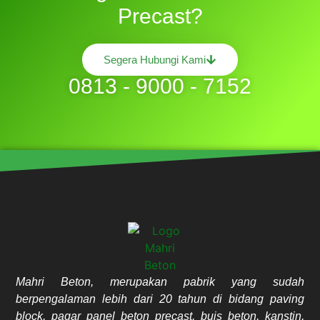
Precast?
Segera Hubungi Kami
0813 - 9000 - 7152
Mahri Beton, merupakan pabrik yang sudah
berpengalaman lebih dari 20 tahun di bidang paving
block, pagar panel beton precast, buis beton, kanstin,