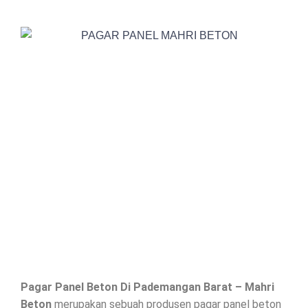
Pagar Panel Beton Di
Pademangan Barat
– Mahri
Beton
merupakan sebuah produsen pagar panel beton