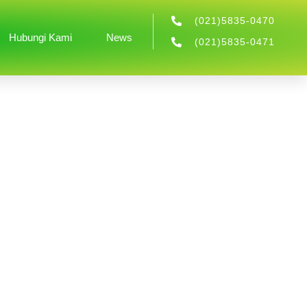
(021)5835-0470
Hubungi Kami
News
(021)5835-0471