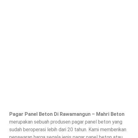
Pagar Panel Beton Di
Rawamangun
– Mahri Beton
merupakan sebuah produsen pagar panel beton yang
sudah beroperasi lebih dari 20 tahun. Kami memberikan
penawaran harga segala jenis
pagar panel beton
atau