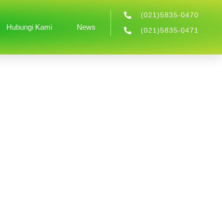
(021)5835-0470
Hubungi Kami
News
(021)5835-0471