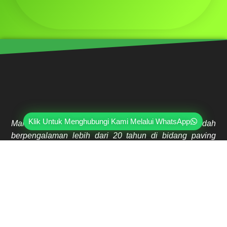
Klik Untuk Menghubungi Kami Melalui WhatsApp
Mahri Beton, merupakan pabrik yang sudah
berpengalaman lebih dari 20 tahun di bidang paving
block, pagar panel beton precast, buis beton, kanstin,
loster, u-ditch, dan lain sebagainya. Sudah dipercayai
oleh lebih dari ribuan pelanggan hingga saat ini.
Jl. Ring Road Kembangan Selatan No.2
Kembangan, Jakarta Barat 11610
(021) 5835-0470