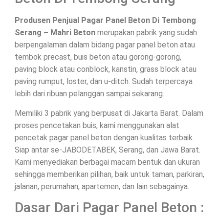
Produsen Penjual Pagar Panel Beton Di Tembong
Serang – Mahri Beton
merupakan pabrik yang sudah
berpengalaman dalam bidang pagar panel beton atau
tembok precast, buis beton atau gorong-gorong,
paving block atau conblock, kanstin, grass block atau
paving rumput, loster, dan u-ditch. Sudah terpercaya
lebih dari ribuan pelanggan sampai sekarang.
Memiliki 3 pabrik yang berpusat di Jakarta Barat. Dalam
proses pencetakan buis, kami menggunakan alat
pencetak pagar panel beton dengan kualitas terbaik.
Siap antar se-JABODETABEK, Serang, dan Jawa Barat.
Kami menyediakan berbagai macam bentuk dan ukuran
sehingga memberikan pilihan, baik untuk taman, parkiran,
jalanan, perumahan, apartemen, dan lain sebagainya.
Dasar Dari Pagar Panel Beton :