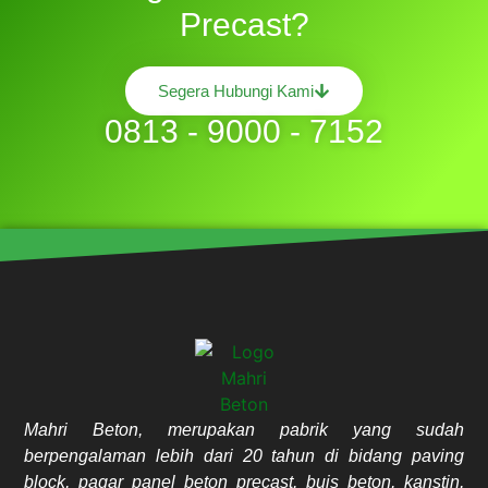
Precast?
Segera Hubungi Kami
0813 - 9000 - 7152
Mahri Beton, merupakan pabrik yang sudah
berpengalaman lebih dari 20 tahun di bidang paving
block, pagar panel beton precast, buis beton, kanstin,