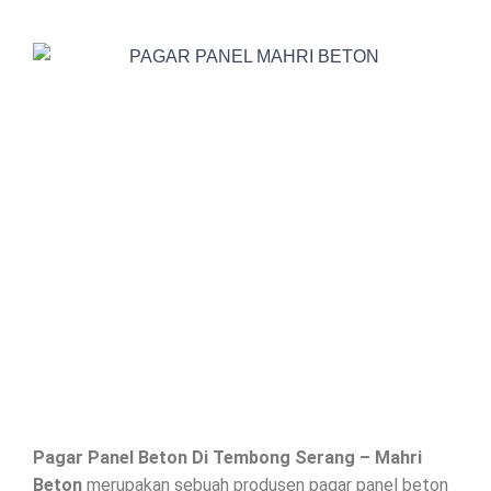
Pagar Panel Beton Di
Tembong Serang
– Mahri
Beton
merupakan sebuah produsen pagar panel beton