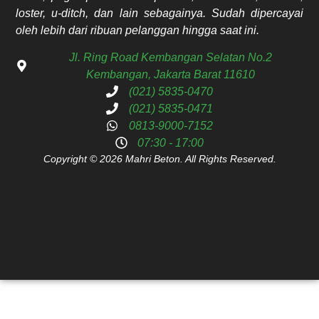
loster, u-ditch, dan lain sebagainya. Sudah dipercayai
oleh lebih dari ribuan pelanggan hingga saat ini.
Jl. Ring Road Kembangan Selatan No.2
Kembangan, Jakarta Barat 11610
(021) 5835-0470
(021) 5835-0471
0813-9000-7152
07:30 - 17:00
Copyright © 2026 Mahri Beton. All Rights Reserved.