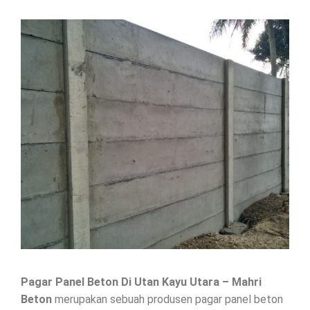
Pagar Panel Beton Di
Utan Kayu Utara
– Mahri
Beton
merupakan sebuah produsen pagar panel beton