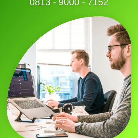
0813 - 9000 - 7152