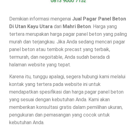
0813 9000 7152
Demikian informasi mengenai
Jual Pagar Panel Beton
Di
Utan Kayu Utara
dari
Mahri Beton
. Harga yang
tertera merupakan harga pagar panel beton yang paling
murah dan terjangkau. Jika Anda sedang mencari pagar
panel beton atau tembok precast yang terbaik,
termurah, dan negoitable, Anda sudah berada di
halaman website yang tepat.
Karena itu, tunggu apalagi, segera hubungi kami melalui
kontak yang tertera pada website ini untuk
mendapatkan spesifikasi dan harga pagar panel beton
yang sesuai dengan kebutuhan Anda. Kami akan
memberikan konsultasi gratis dalam pemilihan ukuran,
pengukuran dan pemasangan yang cocok untuk
kebutuhan Anda.