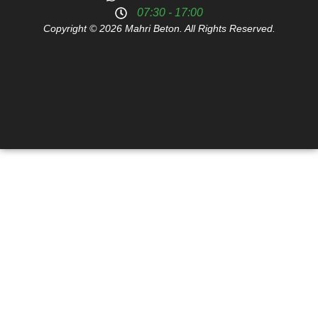
07:30 - 17:00
Copyright © 2026 Mahri Beton. All Rights Reserved.