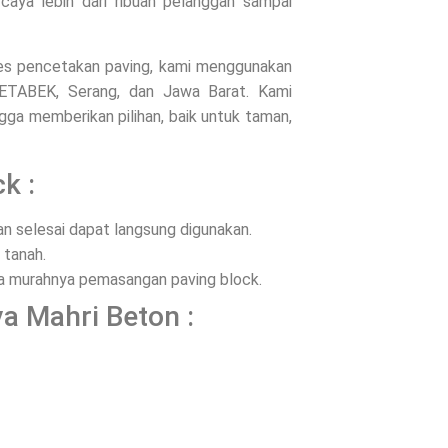
rcaya lebih dari ribuan pelanggan sampai
oses pencetakan paving, kami menggunakan
ODETABEK, Serang, dan Jawa Barat. Kami
ga memberikan pilihan, baik untuk taman,
k :
 selesai dapat langsung digunakan.
 tanah.
ena murahnya pemasangan paving block.
ya Mahri Beton :