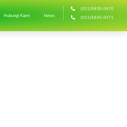
(021)5835-0470
Hubungi Kami
News
(021)5835-0471