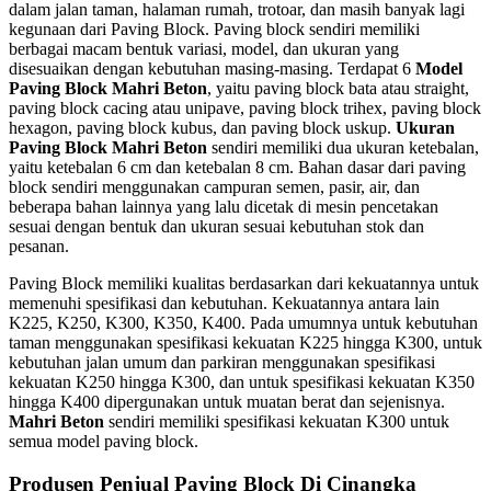
dalam jalan taman, halaman rumah, trotoar, dan masih banyak lagi
kegunaan dari Paving Block. Paving block sendiri memiliki
berbagai macam bentuk variasi, model, dan ukuran yang
disesuaikan dengan kebutuhan masing-masing. Terdapat 6
Model
Paving Block Mahri Beton
, yaitu paving block bata atau straight,
paving block cacing atau unipave, paving block trihex, paving block
hexagon, paving block kubus, dan paving block uskup.
Ukuran
Paving Block Mahri Beton
sendiri memiliki dua ukuran ketebalan,
yaitu ketebalan 6 cm dan ketebalan 8 cm. Bahan dasar dari paving
block sendiri menggunakan campuran semen, pasir, air, dan
beberapa bahan lainnya yang lalu dicetak di mesin pencetakan
sesuai dengan bentuk dan ukuran sesuai kebutuhan stok dan
pesanan.
Paving Block memiliki kualitas berdasarkan dari kekuatannya untuk
memenuhi spesifikasi dan kebutuhan. Kekuatannya antara lain
K225, K250, K300, K350, K400. Pada umumnya untuk kebutuhan
taman menggunakan spesifikasi kekuatan K225 hingga K300, untuk
kebutuhan jalan umum dan parkiran menggunakan spesifikasi
kekuatan K250 hingga K300, dan untuk spesifikasi kekuatan K350
hingga K400 dipergunakan untuk muatan berat dan sejenisnya.
Mahri Beton
sendiri memiliki spesifikasi kekuatan K300 untuk
semua model paving block.
Produsen Penjual Paving Block Di Cinangka