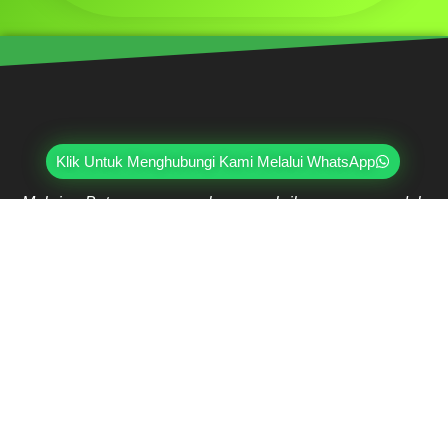
Klik Untuk Menghubungi Kami Melalui WhatsApp
Mahri Beton, merupakan pabrik yang sudah
berpengalaman lebih dari 20 tahun di bidang paving
block, pagar panel beton precast, buis beton, kanstin,
loster, u-ditch, dan lain sebagainya. Sudah dipercayai
oleh lebih dari ribuan pelanggan hingga saat ini.
Jl. Ring Road Kembangan Selatan No.2
Kembangan, Jakarta Barat 11610
(021) 5835-0470
(021) 5835-0471
0813-9000-7152