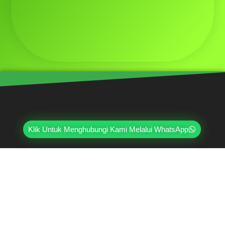
Klik Untuk Menghubungi Kami Melalui WhatsApp
Mahri Beton, merupakan pabrik yang sudah
berpengalaman lebih dari 20 tahun di bidang paving
block, pagar panel beton precast, buis beton, kanstin,
loster, u-ditch, dan lain sebagainya. Sudah dipercayai
oleh lebih dari ribuan pelanggan hingga saat ini.
Jl. Ring Road Kembangan Selatan No.2