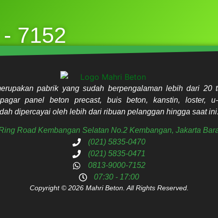
 - 7152
erupakan pabrik yang sudah berpengalaman lebih dari 20 t
pagar panel beton precast, buis beton, kanstin, loster, u-
ah dipercayai oleh lebih dari ribuan pelanggan hingga saat ini
. Ring Road Kembangan Selatan No.2 Kembangan, Jakarta Bara
(021) 5835-0470
(021) 5835-0471
0813-9000-7152
07:30 - 17:00
Copyright © 2026 Mahri Beton. All Rights Reserved.