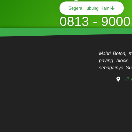
Segera Hubungi Kami
0813 - 9000
Mahri Beton, m
paving block, 
sebagainya. Sud
Jl