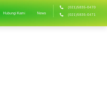
(021)5835-0470
Hubungi Kami
News
(021)5835-0471