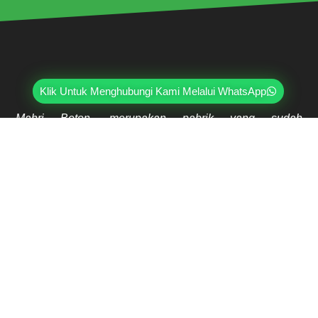
Klik Untuk Menghubungi Kami Melalui WhatsApp
Mahri Beton, merupakan pabrik yang sudah
berpengalaman lebih dari 20 tahun di bidang paving
block, pagar panel beton precast, buis beton, kanstin,
loster, u-ditch, dan lain sebagainya. Sudah dipercayai
oleh lebih dari ribuan pelanggan hingga saat ini.
Jl. Ring Road Kembangan Selatan No.2
Kembangan, Jakarta Barat 11610
(021) 5835-0470
(021) 5835-0471
0813-9000-7152
07:30 - 17:00
Copyright © 2026 Mahri Beton. All Rights Reserved.